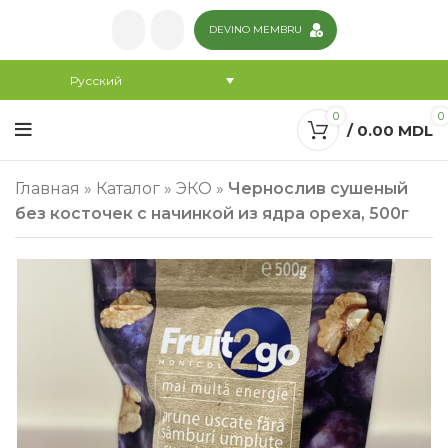
DEVINO MEMBRU
Русский
0
0
/
0.00
MDL
Главная
»
Каталог
»
ЭКО
»
Чернослив сушеный
без косточек с начинкой из ядра ореха, 500г