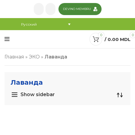
DEVINO MEMBRU
Русский
0
0
/
0.00
MDL
Главная
»
ЭКО
»
Лаванда
Лаванда
Show sidebar