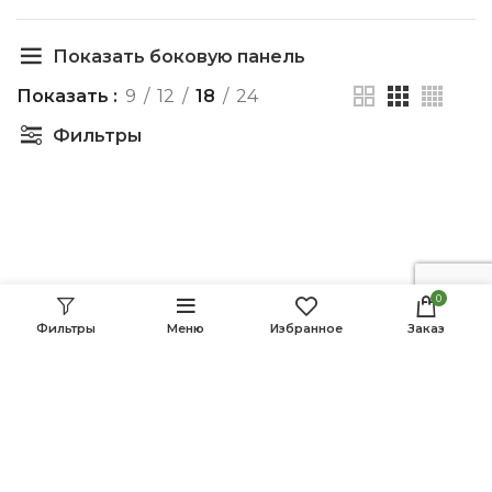
Показать боковую панель
Показать
9
12
18
24
Фильтры
0
Фильтры
Меню
Избранное
Заказ
Suc de aronia 750 ml
Suc de cătină clasic
500 ml
Out of stock
Out of stock
130.00
MDL