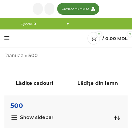
DEVINO MEMBRU
Русский
0
0
/
0.00
MDL
Главная
»
500
Lădițe cadouri
Lădițe din lemn
500
Show sidebar