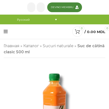
DEVINO MEMBRU
Русский
0
0
/
0.00
MDL
Главная
»
Каталог
»
Sucuri naturale
»
Suc de cătină
clasic 500 ml