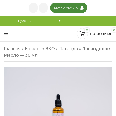
DEVINO MEMBRU
Русский
0
0
/
0.00
MDL
Главная
»
Каталог
»
ЭКО
»
Лаванда
»
Лавандовое
Масло — 30 мл