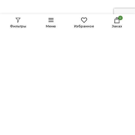
0
© 2022 MOVCA. Все права защищены.
Фильтры
Меню
Избранное
Заказ
Политика Cookie
Политика конфиденциальности
Условия и положения
This website was created with the support of the USAID Farmer-to-
Farmer Program. The information provided on this website is not official
U.S. Government information and does not represent the views or
positions of the U.S. Agency for International Development or the U.S.
Government.
Партнеры: