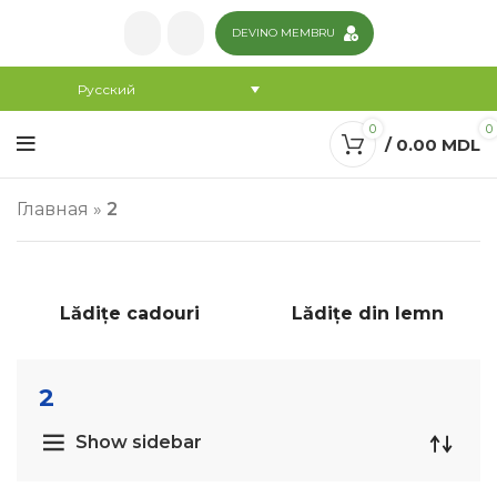
DEVINO MEMBRU
Русский
0
0
/
0.00
MDL
Главная
»
2
Lădițe cadouri
Lădițe din lemn
2
Show sidebar