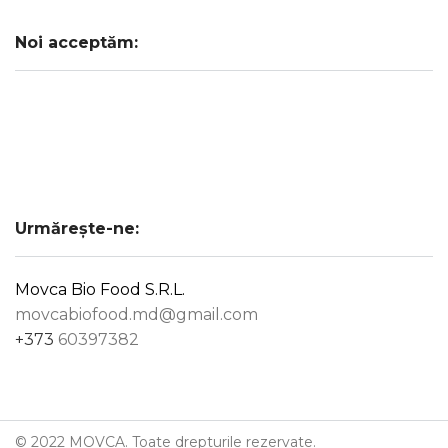
Noi acceptăm:
Urmărește-ne:
Movca Bio Food S.R.L.
movcabiofood.md@gmail.com
+373
60397382
© 2022 MOVCA. Toate drepturile rezervate.