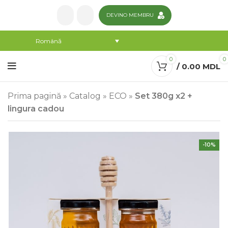
DEVINO MEMBRU
Română
0
0
/
0.00
MDL
Prima pagină
»
Catalog
»
ECO
»
Set 380g x2 +
lingura cadou
-10%