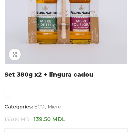
Faceți click pentru a mări
Set 380g x2 + lingura cadou
Categories:
ECO
,
Miere
139.50
MDL
155.00
MDL