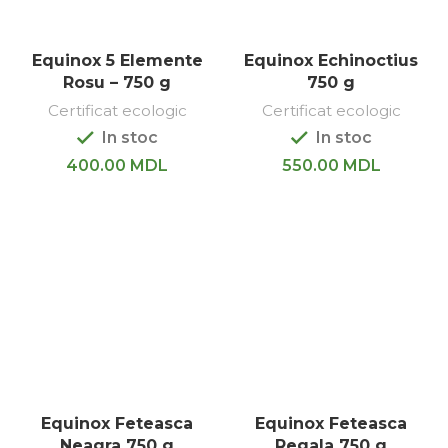
Equinox 5 Elemente
Equinox Echinoctius
Rosu – 750 g
750 g
Certificat ecologic
Certificat ecologic
In stoc
In stoc
400.00
MDL
550.00
MDL
Equinox Feteasca
Equinox Feteasca
Neagra 750 g
Regala 750 g