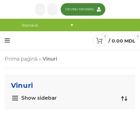
DEVINO MEMBRU
Română
0
0
/
0.00
MDL
Prima pagină
»
Vinuri
Vinuri
Show sidebar