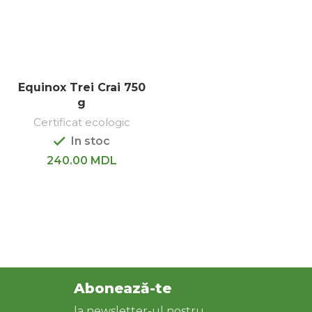
Equinox Trei Crai 750
g
Certificat ecologic
In stoc
240.00
MDL
Abonează-te
la newsletter-ul nostru