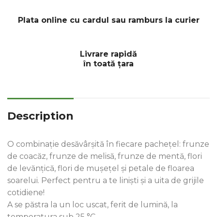
Plata online cu cardul sau ramburs la curier
Livrare rapidă
în toată țara
Description
O combinație desăvârșită în fiecare pachețel: frunze
de coacăz, frunze de melisă, frunze de mentă, flori
de levănțică, flori de mușețel și petale de floarea
soarelui. Perfect pentru a te liniști și a uita de grijile
cotidiene!
A se păstra la un lo
c uscat, ferit de lumină, la
temperatura sub 25 °C.