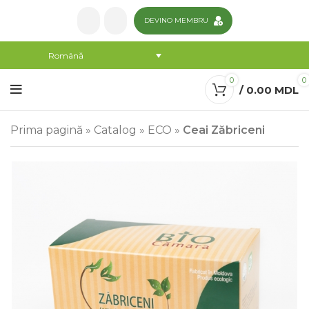
DEVINO MEMBRU
Română
0
0
/
0.00
MDL
Prima pagină
»
Catalog
»
ECO
»
Ceai Zăbriceni