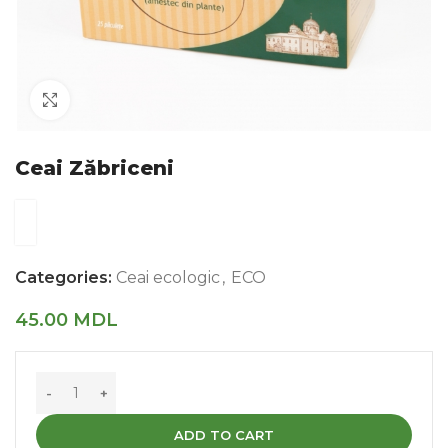
Faceți click pentru a mări
Ceai Zăbriceni
Categories:
Ceai ecologic
,
ECO
45.00
MDL
ADD TO CART