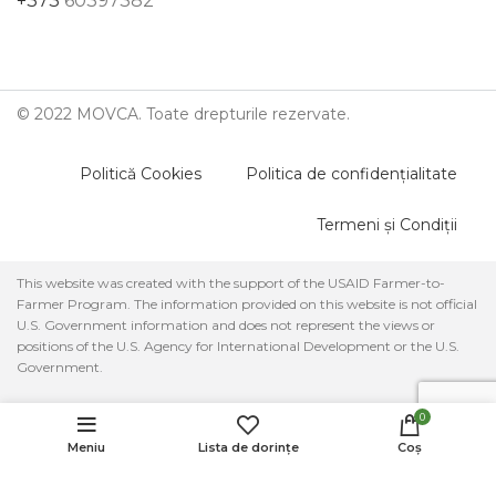
+373
60397382
© 2022 MOVCA. Toate drepturile rezervate.
Politică Cookies
Politica de confidențialitate
Termeni și Condiții
This website was created with the support of the USAID Farmer-to-
Farmer Program. The information provided on this website is not official
U.S. Government information and does not represent the views or
positions of the U.S. Agency for International Development or the U.S.
Government.
Parteneri:
Ceai
0
45.00
MDL
ADD TO CART
Zăbriceni
Meniu
Lista de dorințe
Coș
CUMPĂRĂ ACU