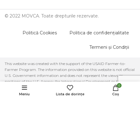
© 2022 MOVCA. Toate drepturile rezervate.
Politică Cookies
Politica de confidențialitate
Termeni și Condiții
This website was created with the support of the USAID Farmer-to-
Farmer Program. The information provided on this website is not official
U.S. Government information and does not represent the views or
positions of the U.S. Agency for International Development or the U.S.
Aromă naturală
0
Government.
din lavandă
25.00
MDL
ADD TO C
pentru mașină
Meniu
Lista de dorințe
Coș
Parteneri:
CUMPĂRĂ 