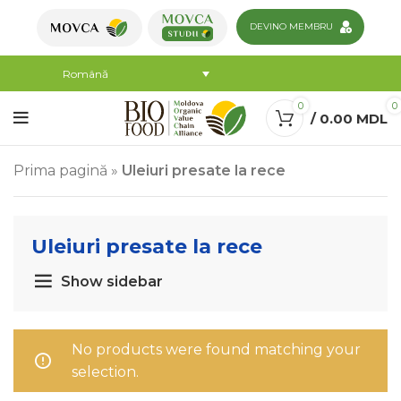
DEVINO MEMBRU
Română
0
0
/
0.00
MDL
Prima pagină
»
Uleiuri presate la rece
Uleiuri presate la rece
Show sidebar
No products were found matching your
selection.